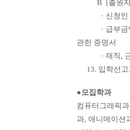
B [출원자 
· 신청인 
· 급부금액 
관한 증명서
· 재직, 근
13. 입학선고료 
●모집학과
컴퓨터그래픽과,
과, 애니메이션과