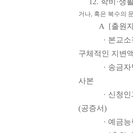
12. 학비·생
거나, 혹은 복수의 
A [출원자 
· 본교소정의
구체적인 지변액
· 송금자명의
사본
· 신청인과의
(공증서)
· 예금능력