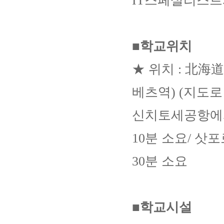
IT스페셜리스트
■학교위치
★ 위치 : 北海道
베츠역)
(지도로
신치토세공항에서 
10분 소요/ 삿포
30분 소요
■학교시설