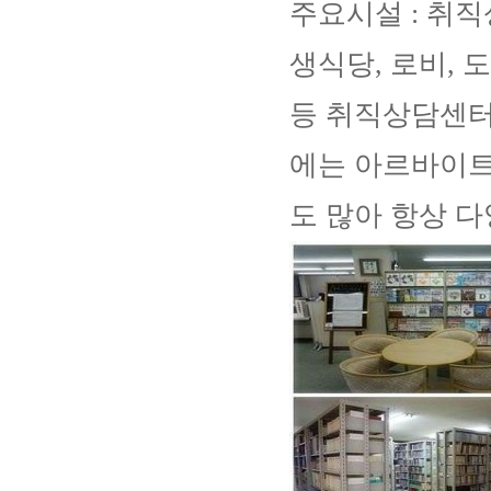
주요시설 : 취직
생식당, 로비, 
등 취직상담센터
에는 아르바이트
도 많아 항상 다